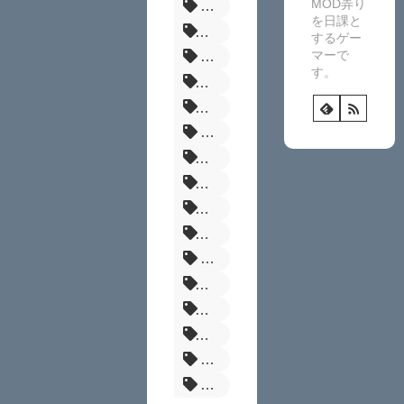
MOD弄り
MHR
を日課と
バイオRE4
するゲー
マーで
NexusMods
す。
グラブルリリンク
髪型
RE4
エルデンリング
ダークソウル3
ドラゴンズドグマ2
まとめ
Fallout
パルファーム
タブレット
エスケープフロムダッコフ
Skyrim
BF6