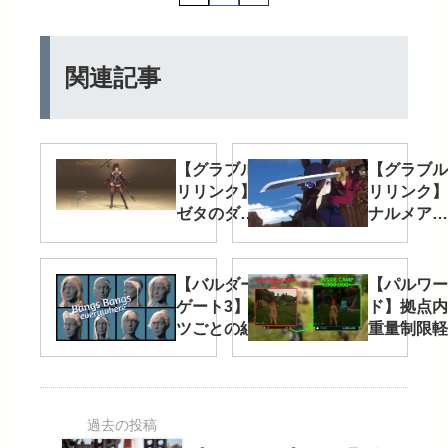
関連記事
【グラブル
【グラブル
リリンク】
リリンク】
ゼタのダー
ナルメアの
クドラグー
ライスシャ
ンフォルテ
ワー化
化
MOD「Um
【バルダーズ
【パルワー
MOD「Dark
Musume –
ゲート3】パー
ド】拠点内
Drgoon
Rice
ツごとの組み
重量制限軽
Forte
Shower
合わせが特徴
MOD「Infin
(Replace
(Replace
的な髪型
Weight In
Zeta)」
Narmaya)
MOD「P4
Camp」が
Bangs Bangs
便利
Everywhere」