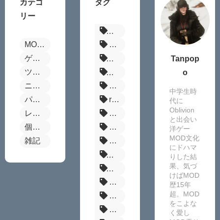
カテゴ
タグ
リー
パルワールド
MOD全般
Fallout4
ゲーム別MODまとめ
ボーダーランズ4
Tanpop
ツール
ステラーブレイド
o
ニュース
Steamセール
中学生時
パルワールド
reshade
代に
Oblivion
レビュー
MOD管理ツール
と出会い
個別MOD紹介
FF14
洋ゲー
MOD文化
雑記
MOD
にドハマ
原神MOD
りした結
果、気づ
サイレントヒルf
けばMOD
MHW
歴15年
超。MOD
Enderal
をこよな
Fallout:London
く愛し