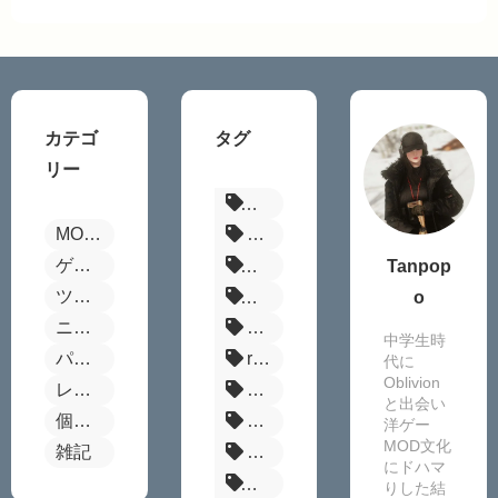
カテゴ
タグ
リー
パルワールド
MOD全般
Fallout4
ゲーム別MODまとめ
ボーダーランズ4
Tanpop
ツール
ステラーブレイド
o
ニュース
Steamセール
中学生時
パルワールド
reshade
代に
Oblivion
レビュー
MOD管理ツール
と出会い
個別MOD紹介
FF14
洋ゲー
MOD文化
雑記
MOD
にドハマ
原神MOD
りした結