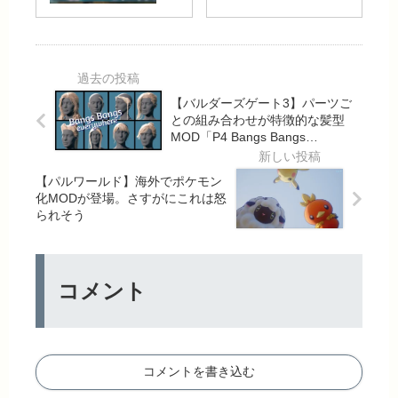
だし頭
点アンロック
クドラグー
部モデ
MOD「Unlock
ンフォルテ
ルはま
All Fast Travel
化
だ。
Points」
MOD「Dar
【NieR
Drgoon
【バルダーズゲート3】パーツご
Hill f】
Forte
との組み合わせが特徴的な髪型
(Replace
MOD「P4 Bangs Bangs
Zeta)」
Everywhere」
【パルワールド】海外でポケモン
化MODが登場。さすがにこれは怒
られそう
コメント
コメントを書き込む