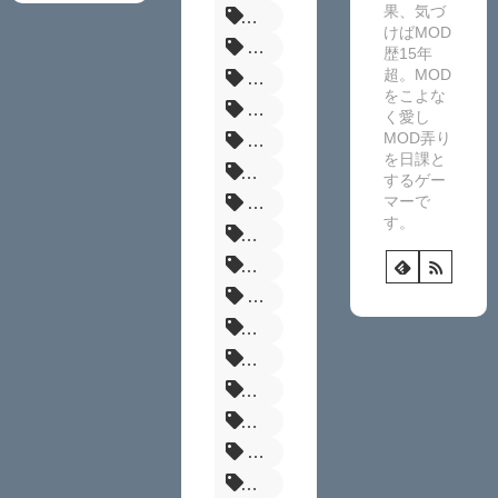
果、気づ
サイレントヒルf
けばMOD
MHW
歴15年
超。MOD
Enderal
をこよな
Fallout:London
く愛し
MOD弄り
MHR
を日課と
バイオRE4
するゲー
マーで
NexusMods
す。
グラブルリリンク
髪型
RE4
エルデンリング
ダークソウル3
ドラゴンズドグマ2
まとめ
Fallout
パルファーム