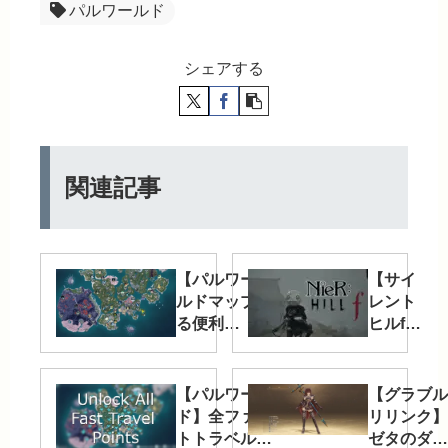
パルワールド
シェアする
関連記事
【パルワールド】ワー
【サイ
ルドマップを全開放す
レント
る便利
ヒルf】
MOD「MapUnlocker」
ついに
雛子2B
化MOD
【パルワール
【グラブル
が登
ド】全ファス
リリンク】
場。た
トトラベル地
ゼタのダー