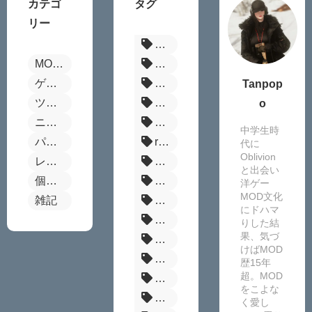
カテゴ
タグ
リー
パルワールド
MOD全般
Fallout4
ゲーム別MODまとめ
ボーダーランズ4
Tanpop
ツール
ステラーブレイド
o
ニュース
Steamセール
中学生時
パルワールド
reshade
代に
Oblivion
レビュー
MOD管理ツール
と出会い
個別MOD紹介
FF14
洋ゲー
MOD文化
雑記
MOD
にドハマ
原神MOD
りした結
果、気づ
サイレントヒルf
けばMOD
MHW
歴15年
超。MOD
Enderal
をこよな
Fallout:London
く愛し