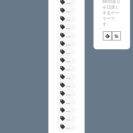
MOD弄り
MHR
を日課と
バイオRE4
するゲー
マーで
NexusMods
す。
グラブルリリンク
髪型
RE4
エルデンリング
ダークソウル3
ドラゴンズドグマ2
まとめ
Fallout
パルファーム
タブレット
エスケープフロムダッコフ
Skyrim
BF6