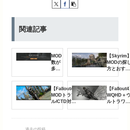
関連記事
MOD
【Skyrim
数が
MODの探
多い
方とおすす
ゲー
めサイトま
ムタ
とめ
イト
【Fallout4】
【Fallout
ルラ
MODトラブ
WQHD＋
ンキ
ル/CTD対策
ルトラワイ
ング
備忘録
ド環境でプ
【25
レイする際
年10
の設定備忘
月】
録