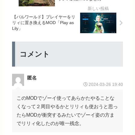
上、
利系
ンパ
導入
動作
MOD
ニオ
方法
【パルワールド】プレイヤーをリ
改善
まと
ン美
解説
リィに置き換えるMOD「Play as
など
め
化
付き
Lily」
MOD
まと
め
コメント
匿名
2024-03-26 19:40
このMODでゾーイ使ってあらかたやることな
くなって２周目やるかとリリィも使おうと思っ
たらMODが衝突するみたいでゾーイ姿の方ま
でリリィ化したのが唯一残念。