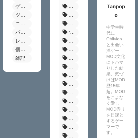
ゲーム別MODまとめ
ボーダーランズ4
Tanpop
ツール
ステラーブレイド
o
ニュース
Steamセール
中学生時
パルワールド
reshade
代に
Oblivion
レビュー
MOD管理ツール
と出会い
個別MOD紹介
FF14
洋ゲー
MOD文化
雑記
MOD
にドハマ
原神MOD
りした結
果、気づ
サイレントヒルf
けばMOD
MHW
歴15年
超。MOD
Enderal
をこよな
Fallout:London
く愛し
MOD弄り
MHR
を日課と
バイオRE4
するゲー
マーで
NexusMods
す。
グラブルリリンク