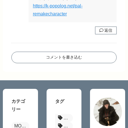
https://k-popolog.net/pal-
remakecharacter
返信
コメントを書き込む
カテゴ
タグ
リー
パルワールド
MOD全般
Fallout4