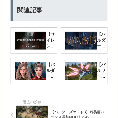
関連記事
【サ
【バ
イレ
ルダ
ント
ーズ
ヒル
ゲー
f】最
ト
新お
3】
【バ
【パ
すす
カメ
ルダ
ルワ
め
ラ
ーズ
ール
MOD
MOD
ゲー
ド】
まと
やUI
ト
おす
め｜
拡張
3】
すめ
美
など
キャ
最新
化、
– お
ラク
MOD
QoL
すす
リや
まと
【バルダーズゲート3】難易度バ
向
め便
各コ
め｜
ランス調整MODまとめ