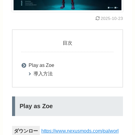
2025-10-23
目次
Play as Zoe
導入方法
Play as Zoe
ダウンロー
https://www.nexusmods.com/palworl