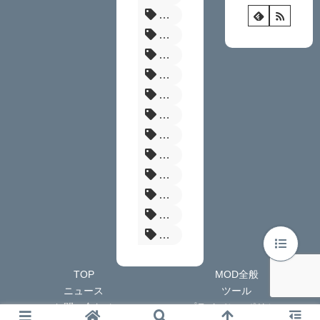
髪型
RE4
エルデンリング
ダークソウル3
ドラゴンズドグマ2
まとめ
Fallout
パルファーム
タブレット
エスケープフロムダッコフ
Skyrim
BF6
TOP
MOD全般
ニュース
ツール
お問い合わせ
プライバシーポリシー