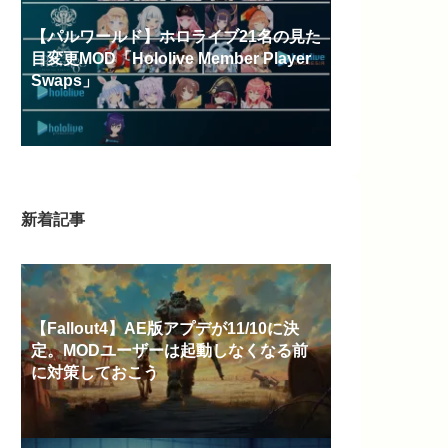
【パルワールド】ホロライブ21名の見た
目変更MOD「Hololive Member Player
Swaps」
新着記事
【Fallout4】AE版アプデが11/10に決
定。MODユーザーは起動しなくなる前
に対策しておこう