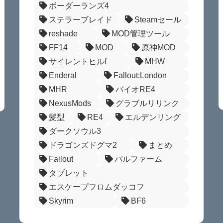
ボーダーランズ4
ステラーブレイド
Steamセール
reshade
MOD管理ツール
FF14
MOD
原神MOD
サイレントヒルf
MHW
Enderal
Fallout:London
MHR
バイオRE4
NexusMods
グラブルリリンク
髪型
RE4
エルデンリング
ダークソウル3
ドラゴンズドグマ2
まとめ
Fallout
パルファーム
タブレット
エスケープフロムダッコフ
Skyrim
BF6