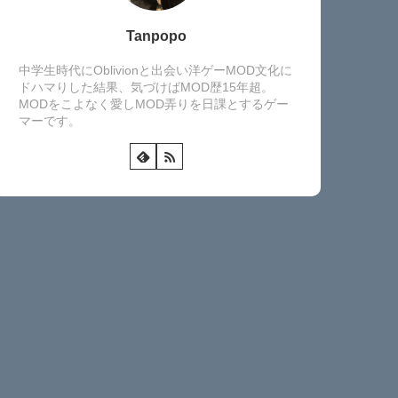
Tanpopo
中学生時代にOblivionと出会い洋ゲーMOD文化に
ドハマりした結果、気づけばMOD歴15年超。
MODをこよなく愛しMOD弄りを日課とするゲー
マーです。