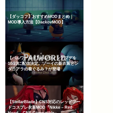
【ダッコフ】おすすめMODまとめ｜
MOD導入方法【DackovMOD】
【パルワールド】ハロウィンアプデを
10/23に配信決定。ゾーイの新衣装とン
ダコアラの着ぐるみ？が登場
【StellarBlade】CNS対応のレッドフー
ドコスプレ衣装MOD『Nikke – Red
Hood – CNS Compatible』